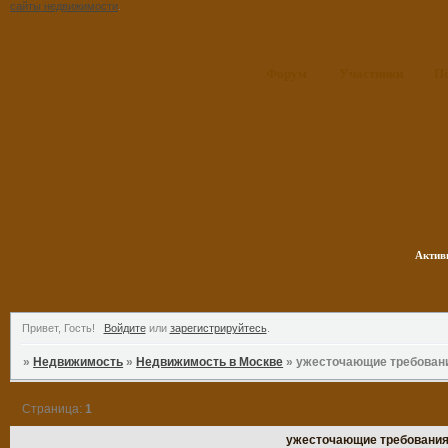
сайты недвижимости
.
Форум
Участники
П
Актив
Привет, Гость!
Войдите
или
зарегистрируйтесь
.
»
Недвижимость
»
Недвижимость в Москве
»
ужесточающие требовани
Страница:
1
ужесточающие требования