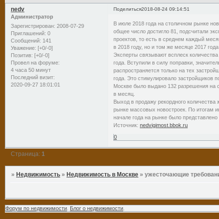
nedv
Поделиться
2018-08-24 09:14:51
Администратор
В июле 2018 года на столичном рынке но
Зарегистрирован
: 2008-07-29
общее число достигло 81, подсчитали экс
Приглашений:
0
проектов, то есть в среднем каждый мес
Сообщений:
141
в 2018 году, но и том же месяце 2017 год
Уважение:
[+0/-0]
Эксперты связывают всплеск количества
Позитив:
[+0/-0]
года. Вступили в силу поправки, значит
Провел на форуме:
4 часа 50 минут
распространяется только на тех застрой
Последний визит:
года. Это стимулировало застройщиков п
2020-09-27 18:01:01
Москве было выдано 132 разрешения на с
в месяц.
Выход в продажу рекордного количества 
рынке массовых новостроек. По итогам ию
начале года на рынке было представлено 1
Источник:
nedvigimost.bbok.ru
0
Страница:
1
»
Недвижимость
»
Недвижимость в Москве
»
ужесточающие требовани
Форум по недвижимости
.
Блог о недвижимости
.