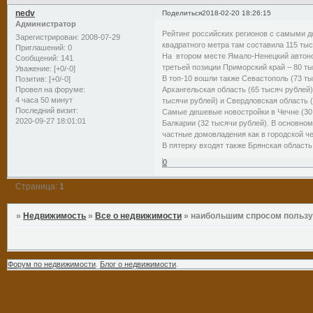
nedv
Поделиться
2018-02-20 18:26:15
Администратор
Рейтинг российских регионов с самыми д
Зарегистрирован
: 2008-07-29
квадратного метра там составила 115 тыс
Приглашений:
0
На втором месте Ямало-Ненецкий автоном
Сообщений:
141
третьей позиции Приморский край – 80 ты
Уважение:
[+0/-0]
В топ-10 вошли также Севастополь (73 ты
Позитив:
[+0/-0]
Архангельская область (65 тысяч рублей)
Провел на форуме:
4 часа 50 минут
тысячи рублей) и Свердловская область (
Последний визит:
Самые дешевые новостройки в Чечне (30 
2020-09-27 18:01:01
Балкарии (32 тысячи рублей). В основно
частные домовладения как в городской чер
В пятерку входят также Брянская област
0
Страница:
1
»
Недвижимость
»
Все о недвижимости
»
наибольшим спросом польз
Форум по недвижимости
.
Блог о недвижимости
.