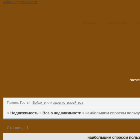
сайты недвижимости
.
Форум
Участники
П
Актив
Привет, Гость!
Войдите
или
зарегистрируйтесь
.
»
Недвижимость
»
Все о недвижимости
»
наибольшим спросом польз
Страница:
1
наибольшим спросом польз