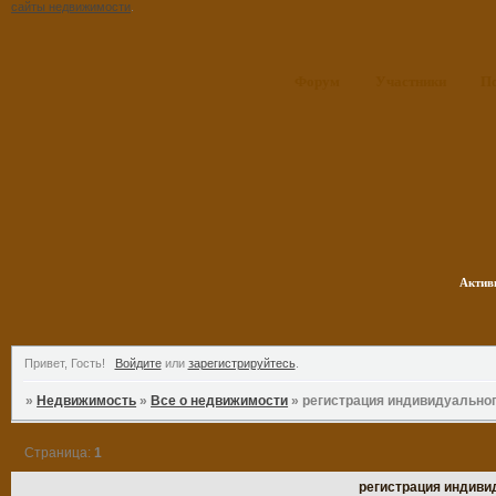
сайты недвижимости
.
Форум
Участники
П
Актив
Привет, Гость!
Войдите
или
зарегистрируйтесь
.
»
Недвижимость
»
Все о недвижимости
»
регистрация индивидуально
Страница:
1
регистрация индиви