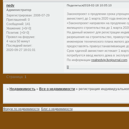
nedv
Поделиться
2018-02-18 10:05:10
Администратор
Законопроект о продлении срока упрощен
Зарегистрирован
: 2008-07-29
амнистии») до 1 марта 2020 года внесен 
Приглашений:
0
«Законопроект направлен на продление 
Сообщений:
141
жилищного строительства до 1 марта 2020 
Уважение:
[+0/-0]
На данный момент для регистрации инди
Позитив:
[+0/-0]
разрешения на строительство, правоуст
Провел на форуме:
4 часа 50 минут
инженером технического плана жилого до
Последний визит:
предоставлять правоустанавливающие док
2020-09-27 18:01:01
Срок «дачной амнистии» истекает 1 марта
потребуется ввод жилого дома в эксплуа
По информации
realnedvig.livejournal.com
0
Страница:
1
»
Недвижимость
»
Все о недвижимости
»
регистрация индивидуально
Форум по недвижимости
.
Блог о недвижимости
.