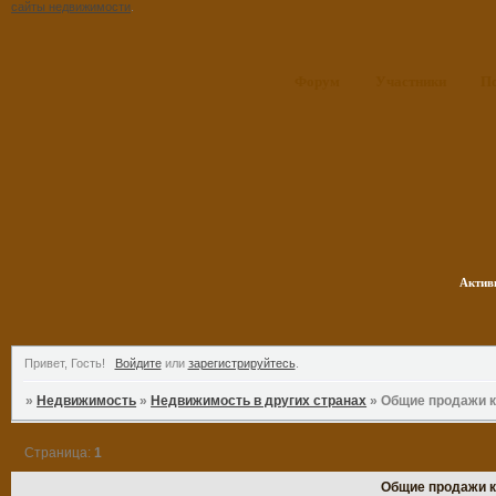
сайты недвижимости
.
Форум
Участники
П
Актив
Привет, Гость!
Войдите
или
зарегистрируйтесь
.
»
Недвижимость
»
Недвижимость в других странах
»
Общие продажи к
Страница:
1
Общие продажи к