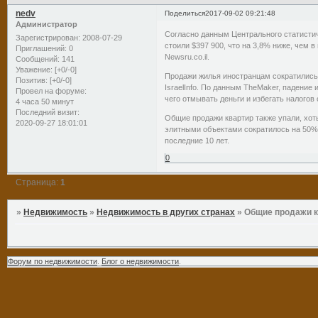
nedv
Поделиться
2017-09-02 09:21:48
Администратор
Согласно данным Центрального статистич
Зарегистрирован
: 2008-07-29
стоили $397 900, что на 3,8% ниже, чем в
Приглашений:
0
Newsru.co.il.
Сообщений:
141
Уважение:
[+0/-0]
Продажи жилья иностранцам сократились в
Позитив:
[+0/-0]
IsraelInfo. По данным TheMaker, падение
Провел на форуме:
чего отмывать деньги и избегать налого
4 часа 50 минут
Последний визит:
Общие продажи квартир также упали, хоть
2020-09-27 18:01:01
элитными объектами сократилось на 50%.
последние 10 лет.
0
Страница:
1
»
Недвижимость
»
Недвижимость в других странах
»
Общие продажи к
Форум по недвижимости
.
Блог о недвижимости
.