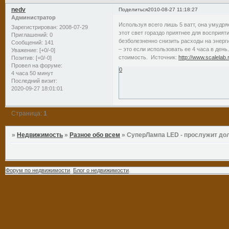
nedv
Поделиться
2010-08-27 11:18:27
Администратор
Используя всего лишь 5 ватт, она умудря
Зарегистрирован
: 2008-07-29
этот свет гораздо приятнее для восприя
Приглашений:
0
безболезненно снизить расходы на энерг
Сообщений:
141
– это если использовать ее 4 часа в ден
Уважение:
[+0/-0]
стоимость. Источник:
http://www.scalelab.
Позитив:
[+0/-0]
Провел на форуме:
0
4 часа 50 минут
Последний визит:
2020-09-27 18:01:01
Страница:
1
»
Недвижимость
»
Разное обо всем
»
СуперЛампа LED - прослужит долг
Форум по недвижимости
.
Блог о недвижимости
.