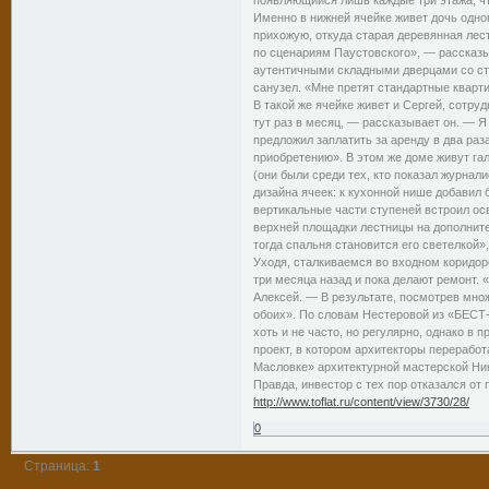
Именно в нижней ячейке живет дочь одно
прихожую, откуда старая деревянная лес
по сценариям Паустовского», — рассказы
аутентичными складными дверцами со ст
санузел. «Мне претят стандартные кварт
В такой же ячейке живет и Сергей, сотр
тут раз в месяц, — рассказывает он. — Я 
предложил заплатить за аренду в два ра
приобретению». В этом же доме живут га
(они были среди тех, кто показал журнал
дизайна ячеек: к кухонной нише добавил 
вертикальные части ступеней встроил ос
верхней площадки лестницы на дополнител
тогда спальня становится его светелкой»
Уходя, сталкиваемся во входном коридор
три месяца назад и пока делают ремонт. 
Алексей. — В результате, посмотрев мно
обоих». По словам Нестеровой из «БЕСТ
хоть и не часто, но регулярно, однако в
проект, в котором архитекторы переработ
Масловке» архитектурной мастерской Ник
Правда, инвестор с тех пор отказался от 
http://www.toflat.ru/content/view/3730/28/
0
Страница:
1