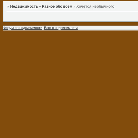
»
Недвижимость
»
Разное обо всем
»
Хочется необычного
Форум по недвижимости
.
Блог о недвижимости
.