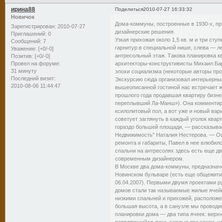
ирина88
Поделиться
2010-07-27 16:33:32
Новичок
Дома-коммуны, построенные в 1930-х, пр
Зарегистрирован
: 2010-07-27
дизайнерские решения.
Приглашений:
0
Узкая прихожая около 1,5 кв. м и три сту
Сообщений:
7
гарнитур в специальной нише, слева — 
Уважение:
[+0/-0]
антресольный этаж. Такова планировка кв
Позитив:
[+0/-0]
архитекторы-конструктивисты Михаил Бар
Провел на форуме:
31 минуту
эпохи социализма (некоторые авторы прое
Последний визит:
Экскурсию сюда организовал интерьерный
2010-08-06 11:44:47
вышеописанной гостиной нас встречает ж
прошлого года продавшая квартиру бизне
переплывший Ла-Манш»). Она комментиру
ксилолитовый пол, а вот уже и новый ва
советует заглянуть в каждый уголок ква
гораздо большей площади, — рассказыва
Недвижимость” Наталия Нестерова. — Осм
ремонта и габариты, Павел в нее влюбилс
спальни на антресолях здесь есть еще д
современным дизайнером.
В Москве два дома-коммуны, предназначе
Новинском бульваре (есть еще общежитие
06.04.2007). Первыми двумя проектами р
домов стали так называемые жилые ячейк
низкими спальней и прихожей, расположе
большая высота, а в санузле мы проводи
планировки дома — два типа ячеек: верхн
появляющийся лишь каждые три этажа, ч