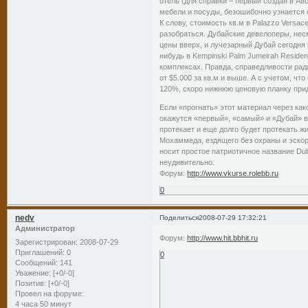
отель (для справки – первый создан в Авс
мебели и посуды, безошибочно узнается
К слову, стоимость кв.м в Palazzo Versace
разобраться. Дубайские девелоперы, нес
цены вверх, и лучезарный Дубай сегодня
нибудь в Kempinski Palm Jumeirah Reside
комплексах. Правда, справедливости рад
от $5.000 за кв.м и выше. А с учетом, чт
120%, скоро нижнюю ценовую планку прид
Если «прогнать» этот материал через ка
окажутся «первый», «самый» и «Дубай» в 
протекает и еще долго будет протекать ж
Мохаммеда, ездящего без охраны и эскор
носит простое патриотичное название Dub
неудивительно.
Форум:
http://www.vkurse.rolebb.ru
0
nedv
Поделиться
2008-07-29 17:32:21
Администратор
Форум:
http://www.hit.bbhit.ru
Зарегистрирован
: 2008-07-29
Приглашений:
0
0
Сообщений:
141
Уважение:
[+0/-0]
Позитив:
[+0/-0]
Провел на форуме:
4 часа 50 минут