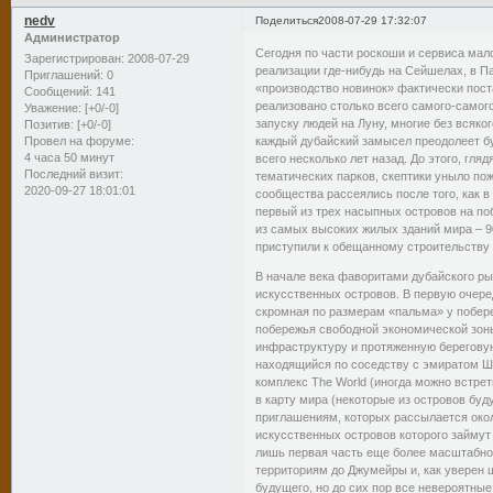
nedv
Поделиться
2008-07-29 17:32:07
Администратор
Сегодня по части роскоши и сервиса мал
Зарегистрирован
: 2008-07-29
реализации где-нибудь на Сейшелах, в П
Приглашений:
0
«производство новинок» фактически пост
Сообщений:
141
реализовано столько всего самого-самого
Уважение:
[+0/-0]
запуску людей на Луну, многие без всяког
Позитив:
[+0/-0]
каждый дубайский замысел преодолеет бу
Провел на форуме:
4 часа 50 минут
всего несколько лет назад. До этого, гл
Последний визит:
тематических парков, скептики уныло по
2020-09-27 18:01:01
сообщества рассеялись после того, как в
первый из трех насыпных островов на по
из самых высоких жилых зданий мира – 90
приступили к обещанному строительству 
В начале века фаворитами дубайского рын
искусственных островов. В первую очеред
скромная по размерам «пальма» у побереж
побережья свободной экономической зон
инфраструктуру и протяженную береговую 
находящийся по соседству с эмиратом Шар
комплекс The World (иногда можно встрет
в карту мира (некоторые из островов бу
приглашениям, которых рассылается около 
искусственных островов которого займут 
лишь первая часть еще более масштабног
территориям до Джумейры и, как уверен 
будущего, но до сих пор все невероятны