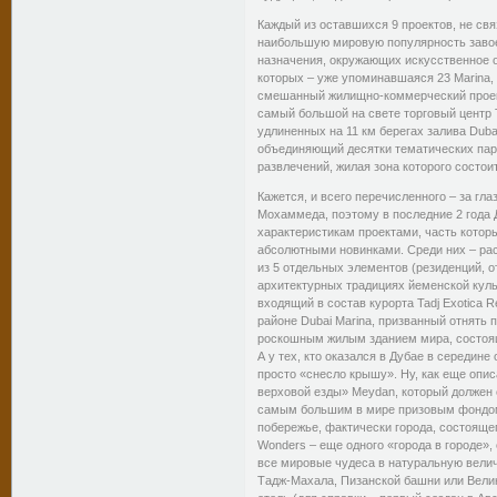
Каждый из оставшихся 9 проектов, не св
наибольшую мировую популярность завоев
назначения, окружающих искусственное оз
которых – уже упоминавшаяся 23 Marina,
смешанный жилищно-коммерческий проект 
самый большой на свете торговый центр T
удлиненных на 11 км берегах залива Duba
объединяющий десятки тематических парк
развлечений, жилая зона которого состои
Кажется, и всего перечисленного – за гл
Мохаммеда, поэтому в последние 2 год
характеристикам проектами, часть котор
абсолютными новинками. Среди них – рас
из 5 отдельных элементов (резиденций, от
архитектурных традициях йеменской куль
входящий в состав курорта Tadj Exotica
районе Dubai Marina, призванный отнять 
роскошным жилым зданием мира, состоя
А у тех, кто оказался в Дубае в середине
просто «снесло крышу». Ну, как еще опи
верховой езды» Meydan, который должен о
самым большим в мире призовым фондом?
побережье, фактически города, состоящего
Wonders – еще одного «города в городе»
все мировые чудеса в натуральную велич
Тадж-Махала, Пизанской башни или Велико