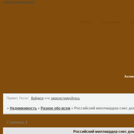
сайты недвижимости
.
Форум
Участники
П
Актив
Привет, Гость!
Войдите
или
зарегистрируйтесь
.
»
Недвижимость
»
Разное обо всем
»
Российский миллиардер снес до
Страница:
1
Российский миллиардер снес дом