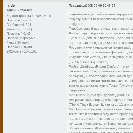
nedv
Поделиться
2008-09-09 10:48:24
Администратор
Неназванный российский миллиардер потр
Зарегистрирован
: 2008-07-29
покупку дома в Великобритании только за
Приглашений:
0
Telegraph.
Сообщений:
141
Приобретенный дом с участком находится
Уважение:
[+0/-0]
Дорсетшир). Недвижимость здесь являетс
Позитив:
[+0/-0]
Купленный дом был построен шесть лет на
Провел на форуме:
4 часа 50 минут
вертолетная площадка. Однако он не соо
Последний визит:
Россиянин уже начал демонтажные рабо
2020-09-27 18:01:01
со сплошным остеклением фасада. В доме
Издание подсчитало, что на покупку, сно
(17,8 миллиона долларов).
Роберт Данфорд (Robert Dunford) - агент
из-за его месторасположения и возможнос
обладающий собственной площадкой для 
Сэндбэнкс занимает четвертое место в с
только дома и квартиры в Токио, Гонконг
стерлингов .
Мэл Гибсон купил дом Дэвида Духовны
Американский актер и режиссер Мэл Гиб
(The X-Files) Дэвиду Духовны за 12 милл
Мэл Гибсон известен своими инвестициям
также, что в прошлом году актер продал
спальнями и десятью ванными комнатами
гектаров в Коннектикуте. Вырученные сре
обошлось ему в 26 миллионов долларов.
Также в "портфеле недвижимости" Гибсон