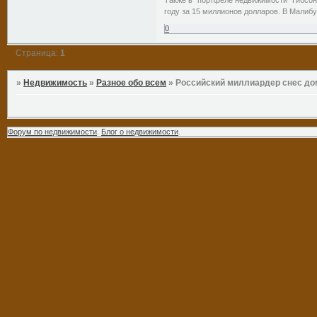
году за 15 миллионов долларов. В Малиб
0
Страница:
1
»
Недвижимость
»
Разное обо всем
»
Российский миллиардер снес до
Форум по недвижимости
.
Блог о недвижимости
.