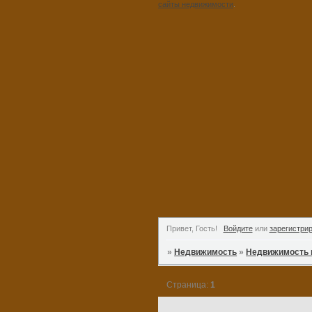
сайты недвижимости
.
Привет, Гость!
Войдите
или
зарегистри
»
Недвижимость
»
Недвижимость 
Страница:
1