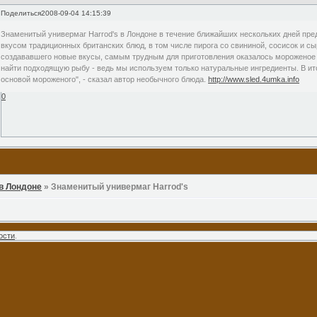
Поделиться
2008-09-04 14:15:39
Знаменитый универмаг Harrod's в Лондоне в течение ближайших нескольких дней пр
вкусом традиционных британских блюд, в том числе пирога со свининой, сосисок и сы
создававшего новые вкусы, самым трудным для приготовления оказалось мороженое 
найти подходящую рыбу - ведь мы используем только натуральные ингредиенты. В ит
основой мороженого", - сказал автор необычного блюда.
http://www.sled.4umka.info
0
в Лондоне
»
Знаменитый универмаг Harrod's
ости
.