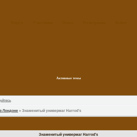
Форум
Участники
Поиск
Регистрация
Войти
Активные темы
руйтесь
.
в Лондоне
»
Знаменитый универмаг Harrod's
Знаменитый универмаг Harrod's