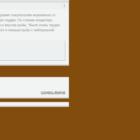
1
едложит покупателям мороженое со
ра чеддер. По словам кондитера,
со вкусом рыбы. "Было очень трудно
оге я смешал рыбу с нейтральной
создать форум