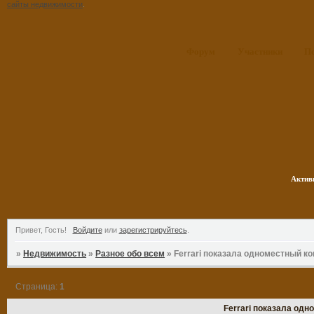
сайты недвижимости
.
Форум
Участники
П
Актив
Привет, Гость!
Войдите
или
зарегистрируйтесь
.
»
Недвижимость
»
Разное обо всем
»
Ferrari показала одноместный к
Страница:
1
Ferrari показала од