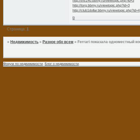
http://tns140.bbmy.ru/viewtopic.php?id=3
http://torg.bbmy.ru/viewtopic.php?id=3
http://club1dollar.bbmy.ru/viewtopic.php?id=4
0
Страница:
1
»
Недвижимость
»
Разное обо всем
»
Ferrari показала одноместный к
Форум по недвижимости
.
Блог о недвижимости
.