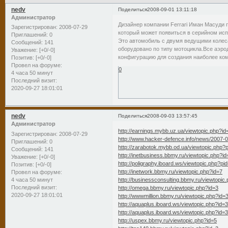
nedv
Поделиться
2008-09-01 13:11:18
Администратор
Дизайнер компании Ferrari Иман Масуди 
Зарегистрирован
: 2008-07-29
который может появиться в серийном испо
Приглашений:
0
Это автомобиль с двумя ведущими колеса
Сообщений:
141
оборудовано по типу мотоцикла.Все аэр
Уважение:
[+0/-0]
конфигурацию для создания наиболее ко
Позитив:
[+0/-0]
Провел на форуме:
0
4 часа 50 минут
Последний визит:
2020-09-27 18:01:01
nedv
Поделиться
2008-09-03 13:57:45
Администратор
http://earnings.mybb.uz.ua/viewtopic.php?id
Зарегистрирован
: 2008-07-29
http://www.hacker-defence.info/news/2007-
Приглашений:
0
http://zarabotok.mybb.od.ua/viewtopic.php?
Сообщений:
141
http://inetbusiness.bbmy.ru/viewtopic.php?i
Уважение:
[+0/-0]
http://poligraphy.iboard.ws/viewtopic.php?p
Позитив:
[+0/-0]
http://inetwork.bbmy.ru/viewtopic.php?id=7
Провел на форуме:
4 часа 50 минут
http://businessconsulting.bbmy.ru/viewtopic
Последний визит:
http://omega.bbmy.ru/viewtopic.php?id=3
2020-09-27 18:01:01
http://wwwmillion.bbmy.ru/viewtopic.php?id=
http://aquaplus.iboard.ws/viewtopic.php?id=
http://aquaplus.iboard.ws/viewtopic.php?id=
http://uspex.bbmy.ru/viewtopic.php?id=5