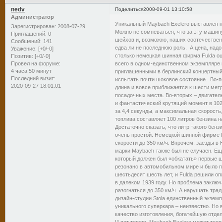
nedv
Поделиться
2008-09-01 13:10:58
Администратор
Уникальный Maybach Exelero выставлен н
Зарегистрирован
: 2008-07-29
Можно не сомневаться, что за эту машин
Приглашений:
0
шейхов и, возможно, наших соотечествен
Сообщений:
141
едва ли не последнюю роль. А цена, надо
Уважение:
[+0/-0]
столько немецкая шинная фирма Fulda оц
Позитив:
[+0/-0]
всего в одном-единственном экземпляре 
Провел на форуме:
4 часа 50 минут
приглашенными в берлинский концертный 
Последний визит:
испытать почти шоковое состояние. Во-пе
2020-09-27 18:01:01
длина и вовсе приближается к шести метр
посадочных места. Во-вторых – двигател
и фантастический крутящий момент в 1020
за 4,4 секунды, а максимальная скорость
топлива составляет 100 литров бензина н
Достаточно сказать, что литр такого бен
очень простой. Немецкой шинной фирме F
скорости до 350 км/ч. Впрочем, заезды в
марки Maybach также был не случаен. Ещ
который должен был «обкатать» первые ш
резонанс в автомобильном мире и было п
шестьдесят шесть лет, и Fulda решили о
в далеком 1939 году. Но проблема заключ
разогнаться до 350 км/ч. А нарушать тра
дизайн-студии Stola единственный экзем
уникального суперкара – неизвестно. Но 
качество изготовления, богатейшую отдел
И вот теперь Maybach Exelero может теор