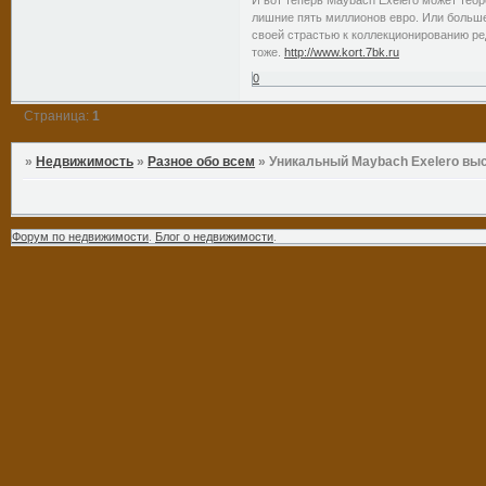
лишние пять миллионов евро. Или больше
своей страстью к коллекционированию ре
тоже.
http://www.kort.7bk.ru
0
Страница:
1
»
Недвижимость
»
Разное обо всем
»
Уникальный Maybach Exelero выс
Форум по недвижимости
.
Блог о недвижимости
.