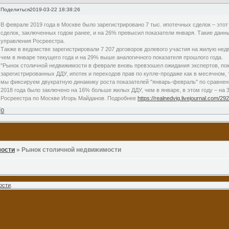
Поделиться
2019-03-22 18:38:26
В феврале 2019 года в Москве было зарегистрировано 7 тыс. ипотечных сделок – это
сделок, заключенных годом ранее, и на 26% превысил показатели января. Такие дан
управления Росреестра.
Также в ведомстве зарегистрировали 7 207 договоров долевого участия на жилую нед
чем в январе текущего года и на 29% выше аналогичного показателя прошлого года.
"Рынок столичной недвижимости в феврале вновь превзошел ожидания экспертов, пок
зарегистрированных ДДУ, ипотек и переходов прав по купле-продаже как в месячном, т
мы фиксируем двукратную динамику роста показателей "январь-февраль" по сравнен
2018 года было заключено на 16% больше жилых ДДУ, чем в январе, в этом году – на 
Росреестра по Москве Игорь Майданов. Подробнее
https://realnedvig.livejournal.com/29
0
мости
»
Рынок столичной недвижимости
ости
.