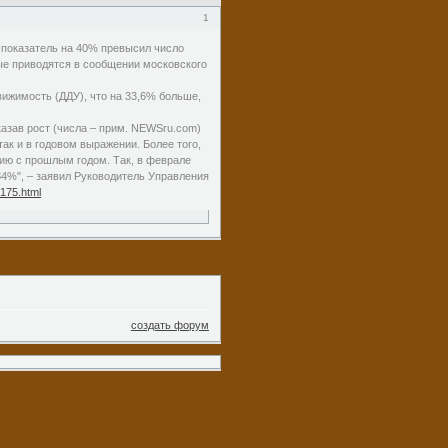
1
т показатель на 40% превысил число
ные приводятся в сообщении московского
вижимость (ДДУ), что на 33,6% больше,
азав рост (числа – прим. NEWSru.com)
ак и в годовом выражении. Более того,
ию с прошлым годом. Так, в феврале
34%", – заявил Руководитель Управления
2175.html
создать форум