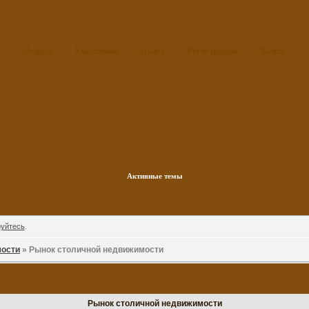
Форум
Участники
Поиск
Регистрация
Войти
Активные темы
руйтесь
.
мости
»
Рынок столичной недвижимости
Рынок столичной недвижимости