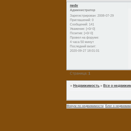
nedv
Администратор
Зарегистрирован
: 2008-07-29
Приглашений:
0
Сообщений:
141
Уважение:
[+0/-0]
Позитив:
[+0/-0]
Провел на форуме:
4 часа 50 минут
Последний визит:
2020-09-27 18:01:01
Страница:
1
»
Недвижимость
»
Все о недвижи
Форум по недвижимости
.
Блог о недвижим