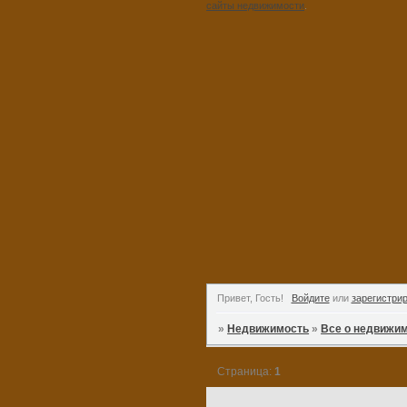
сайты недвижимости
.
Привет, Гость!
Войдите
или
зарегистри
»
Недвижимость
»
Все о недвижи
Страница:
1