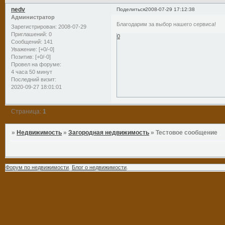
nedv
Поделиться
2008-07-29 17:12:38
Администратор
Благодарим за выбор нашего сервиса!
Зарегистрирован
: 2008-07-29
Приглашений:
0
0
Сообщений:
141
Уважение:
[+0/-0]
Позитив:
[+0/-0]
Провел на форуме:
4 часа 50 минут
Последний визит:
2020-09-27 18:01:01
Страница:
1
»
Недвижимость
»
Загородная недвижимость
»
Тестовое сообщение
Форум по недвижимости
.
Блог о недвижимости
.